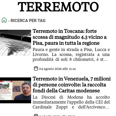
TERREMOTO
FEED RSS
MAPPA DEL SITO
HOME
RICERCA PER TAG
NORMATIVE DEONTOLOGICHE
TERMINI e CONDIZIONI
Terremoto in Toscana: forte
scossa di magnitudo 4.3 vicino a
Pisa, paura in tutta la regione
Paura e gente in strada a Pisa, Lucca e
Livorno. La scossa, registrata a una
profondità di soli 8 chilometri, è stata
avvertita chiaramente anche a Firenze
04 agosto 2026 alle 11:14
Terremoto in Venezuela, 7 milioni
di persone coinvolte: la raccolta
fondi della Caritas modenese
La Diocesi di Modena ha accolto
immediatamente l'appello della CEI del
Cardinale Zuppi e dell'Arcivescovo
Castellucci: 'Donazioni per ora limitate