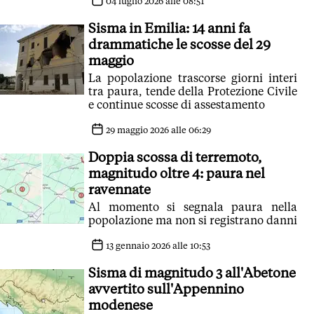
a denaro. I beni materiali oggj
04 luglio 2026 alle 08:51
potrebbero non arrivare'
Sisma in Emilia: 14 anni fa
drammatiche le scosse del 29
maggio
La popolazione trascorse giorni interi
tra paura, tende della Protezione Civile
e continue scosse di assestamento
29 maggio 2026 alle 06:29
Doppia scossa di terremoto,
magnitudo oltre 4: paura nel
ravennate
Al momento si segnala paura nella
popolazione ma non si registrano danni
13 gennaio 2026 alle 10:53
Sisma di magnitudo 3 all'Abetone
avvertito sull'Appennino
modenese