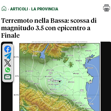
FEED RSS
Articoli
La Provincia
HOME
ARTICOLI
LA PROVINCIA
MAPPA DEL SITO
Terremoto nella Bassa: scossa di
NORMATIVE DEONTOLOGICHE
magnitudo 3.5 con epicentro a
TERMINI e CONDIZIONI
Finale