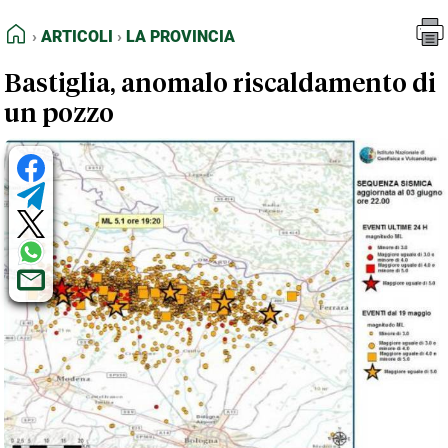
FEED RSS
Articoli
La Provincia
HOME
ARTICOLI
LA PROVINCIA
MAPPA DEL SITO
Bastiglia, anomalo riscaldamento di
NORMATIVE DEONTOLOGICHE
un pozzo
TERMINI e CONDIZIONI