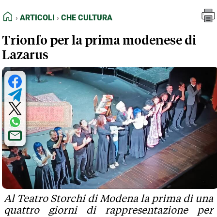
FEED RSS
Articoli
Che Cultura
HOME
ARTICOLI
CHE CULTURA
MAPPA DEL SITO
Trionfo per la prima modenese di
NORMATIVE DEONTOLOGICHE
Lazarus
TERMINI e CONDIZIONI
Al Teatro Storchi di Modena la prima di una
quattro giorni di rappresentazione per