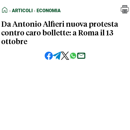
FEED RSS
Articoli
Economia
HOME
ARTICOLI
ECONOMIA
MAPPA DEL SITO
Da Antonio Alfieri nuova protesta
NORMATIVE DEONTOLOGICHE
contro caro bollette: a Roma il 13
TERMINI e CONDIZIONI
ottobre