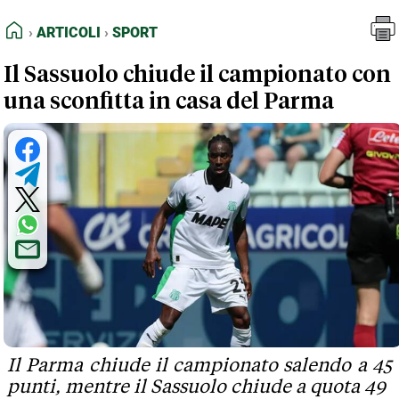
FEED RSS
Articoli
Sport
HOME
ARTICOLI
SPORT
MAPPA DEL SITO
Il Sassuolo chiude il campionato con
NORMATIVE DEONTOLOGICHE
una sconfitta in casa del Parma
TERMINI e CONDIZIONI
Il Parma chiude il campionato salendo a 45
punti, mentre il Sassuolo chiude a quota 49