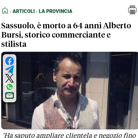
FEED RSS
Articoli
La Provincia
HOME
ARTICOLI
LA PROVINCIA
MAPPA DEL SITO
Sassuolo, è morto a 64 anni Alberto
NORMATIVE DEONTOLOGICHE
Bursi, storico commerciante e
TERMINI e CONDIZIONI
stilista
'Ha saputo ampliare clientela e negozio fino