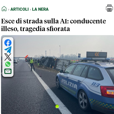
FEED RSS
Articoli
La Nera
HOME
ARTICOLI
LA NERA
MAPPA DEL SITO
Esce di strada sulla A1: conducente
NORMATIVE DEONTOLOGICHE
illeso, tragedia sfiorata
TERMINI e CONDIZIONI