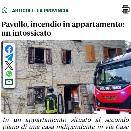
FEED RSS
Articoli
La Provincia
HOME
ARTICOLI
LA PROVINCIA
MAPPA DEL SITO
Pavullo, incendio in appartamento:
NORMATIVE DEONTOLOGICHE
un intossicato
TERMINI e CONDIZIONI
In un appartamento situato al secondo
piano di una casa indipendente in via Case