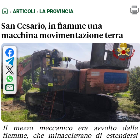
FEED RSS
Articoli
La Provincia
HOME
ARTICOLI
LA PROVINCIA
MAPPA DEL SITO
San Cesario, in fiamme una
NORMATIVE DEONTOLOGICHE
macchina movimentazione terra
TERMINI e CONDIZIONI
Il mezzo meccanico era avvolto dalle
fiamme, che minacciavano di estendersi