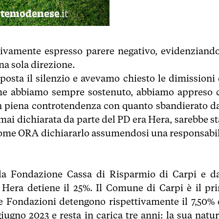
ivamente espresso parere negativo, evidenziando
na sola direzione.
osta il silenzio e avevamo chiesto le dimissioni 
come abbiamo sempre sostenuto, abbiamo appreso 
in piena controtendenza con quanto sbandierato da
ai dichiarata da parte del PD era Hera, sarebbe st
a come ORA dichiararlo assumendosi una responsabil
la Fondazione Cassa di Risparmio di Carpi e da
Hera detiene il 25%. Il Comune di Carpi è il pr
e Fondazioni detengono rispettivamente il 7,50% e
iugno 2023 e resta in carica tre anni: la sua natur