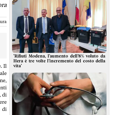
ora
tura
'Rifiuti Modena, l’aumento dell’8% voluto da
Hera è tre volte l’incremento del costo della
 Il
vita'
ale
ne,
nti
, di
ere
 di