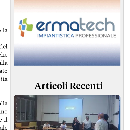
 la
del
che
lla
ato
ità
Articoli Recenti
lla
imo
 il
ale