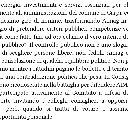
nergia, investimenti e servizi essenziali per ol
tamente all’amministrazione del comune di Carpi, c
l’ennesimo giro di nomine, trasformando Aimag in
gio di pretendere criteri pubblici, competenze ve
 come fatto fino ad ora celando il vero intento de
 pubblico”. Il controllo pubblico non è uno slogan
à di scegliere persone libere, non fedeli. Aimag e
consolazione di qualche equilibrio politico. Non 
o mentre i cittadini pagano le bollette e il territo
he una contraddizione politica che pesa. In Consig
sono riconosciute nella battaglia per difendere AI
partecipato attivamente al Comitato a difesa de
erte invitando i colleghi consiglieri a opporsi
, però, quando si tratta di votare e assume
’opportunità personale.