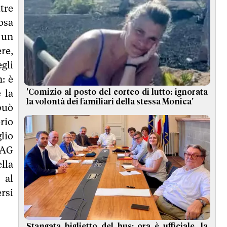
tre
osa
 un
re,
gli
: è
 la
'Comizio al posto del corteo di lutto: ignorata
la volontà dei familiari della stessa Monica'
può
rio
lio
MAG
lla
 al
rsi
Stangata biglietto del bus: ora è ufficiale, la