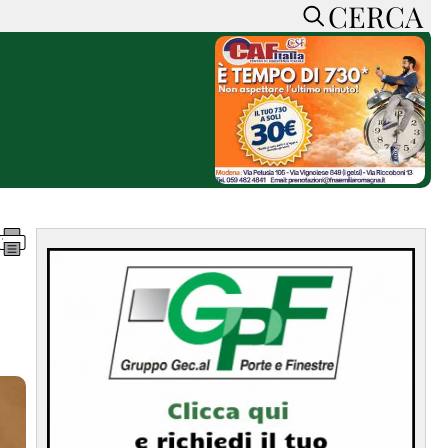
CERCA
HOME
CERCA
ACCEDI o REGISTRATI
CONTATTI
e
CON NOI
SOSTIENI LA PRESSA
CONOSCI LA PRESSA
he
COOKIE POLICY
PRIVACY POLICY
TTI
FEED RSS
MAPPA DEL SITO
NORMATIVE
DEONTOLOGICHE