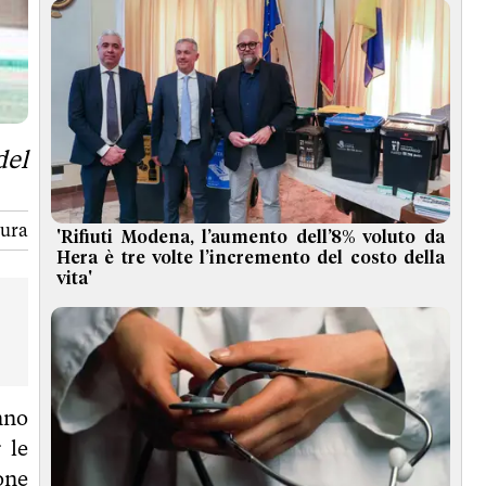
del
tura
'Rifiuti Modena, l’aumento dell’8% voluto da
Hera è tre volte l’incremento del costo della
vita'
nno
 le
one