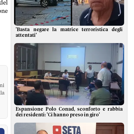
del
one
'Basta negare la matrice terroristica degli
attentati'
ni
la
Espansione Polo Conad, sconforto e rabbia
dei residenti: 'Ci hanno preso in giro'