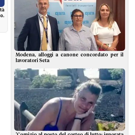
ità
o.
Modena, alloggi a canone concordato per il
lavoratori Seta
'Comizio al posto del corteo di lutto: ignorata