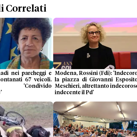
i Correlati
di nei parcheggi e
Modena, Rossini (Fdi): 'Indecor
lontanati 67 veicoli.
la piazza di Giovanni Esposit
a: 'Condivido
Meschieri, altrettanto indecoros
'
indecente il Pd'