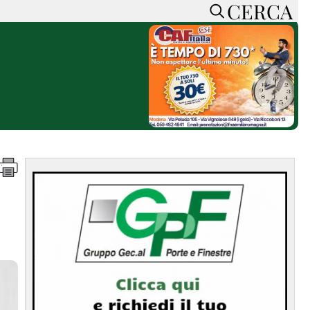
CERCA
HOME
CERCA
ACCEDI o REGISTRATI
CONTATTI
e
CON NOI
SOSTIENI LA PRESSA
CONOSCI LA PRESSA
he
COOKIE POLICY
PRIVACY POLICY
TTI
FEED RSS
MAPPA DEL SITO
NORMATIVE
DEONTOLOGICHE