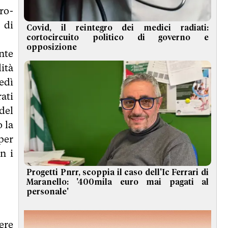
ro-
 di
Covid, il reintegro dei medici radiati:
cortocircuito politico di governo e
opposizione
nte
lità
edì
ati
 del
o la
per
n i
Progetti Pnrr, scoppia il caso dell'Ic Ferrari di
Maranello: '400mila euro mai pagati al
personale'
ere