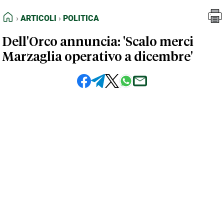
FEED RSS
Articoli
Politica
HOME
ARTICOLI
POLITICA
MAPPA DEL SITO
Dell'Orco annuncia: 'Scalo merci
NORMATIVE DEONTOLOGICHE
Marzaglia operativo a dicembre'
TERMINI e CONDIZIONI