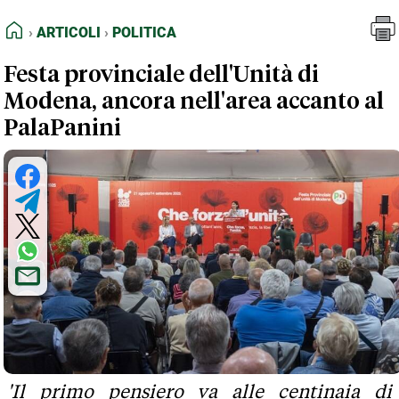
FEED RSS
Articoli
Politica
HOME
ARTICOLI
POLITICA
MAPPA DEL SITO
Festa provinciale dell'Unità di
NORMATIVE DEONTOLOGICHE
Modena, ancora nell'area accanto al
TERMINI e CONDIZIONI
PalaPanini
'Il primo pensiero va alle centinaia di