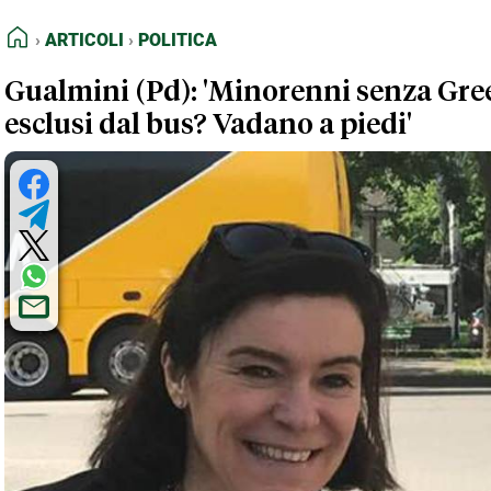
FEED RSS
Articoli
Politica
HOME
ARTICOLI
POLITICA
MAPPA DEL SITO
Gualmini (Pd): 'Minorenni senza Gre
NORMATIVE DEONTOLOGICHE
esclusi dal bus? Vadano a piedi'
TERMINI e CONDIZIONI