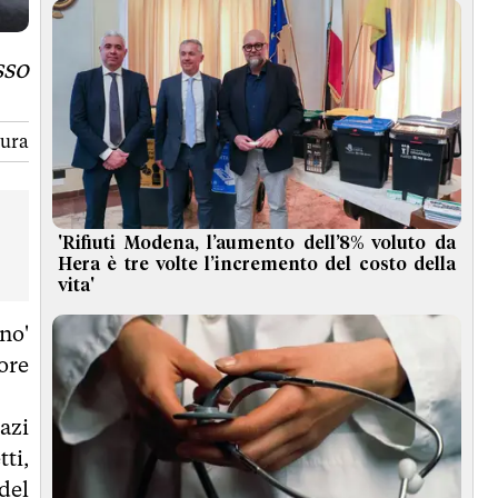
sso
tura
'Rifiuti Modena, l’aumento dell’8% voluto da
Hera è tre volte l’incremento del costo della
vita'
ano'
ore
azi
ti,
del