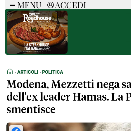
MENU
ACCEDI
ARTICOLI
RUB
Ricerca
Politica
Ruot
Economia
Doss
Società
Spaz
La Nera
Doss
Che Cultura
A cu
Pressa Tube
Il S
Sport
Necr
HOME
ARTICOLI
POLITICA
La Provincia
Cons
Mondo
Tutt
Modena, Mezzetti nega sal
Italia
dell'ex leader Hamas. La
Tutti gli Articoli
smentisce