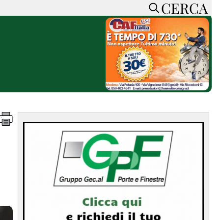
CERCA
HOME
CERCA
ACCEDI o REGISTRATI
CONTATTI
e
CON NOI
SOSTIENI LA PRESSA
CONOSCI LA PRESSA
he
COOKIE POLICY
PRIVACY POLICY
TTI
FEED RSS
MAPPA DEL SITO
NORMATIVE
DEONTOLOGICHE