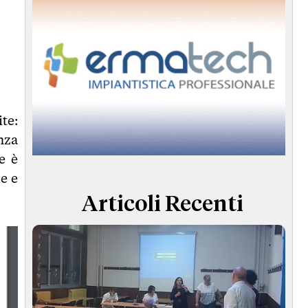
te:
nza
e è
e e
Articoli Recenti