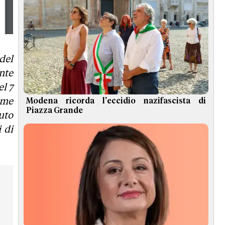
 del
nte
l 7
ome
Modena ricorda l'eccidio nazifascista di
Piazza Grande
tuto
 di