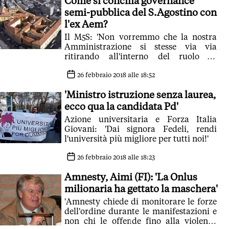
Come si concilia governance
semi-pubblica del S.Agostino con
l'ex Aem?
Il M5S: 'Non vorremmo che la nostra
Amministrazione si stesse via via
ritirando all'interno del ruolo di
fornitore di muri'
26 febbraio 2018 alle 18:52
'Ministro istruzione senza laurea,
ecco qua la candidata Pd'
Azione universitaria e Forza Italia
Giovani: 'Dai signora Fedeli, rendi
l'università più migliore per tutti noi!'
26 febbraio 2018 alle 18:23
Amnesty, Aimi (FI): 'La Onlus
milionaria ha gettato la maschera'
'Amnesty chiede di monitorare le forze
dell'ordine durante le manifestazioni e
non chi le offende fino alla violenza