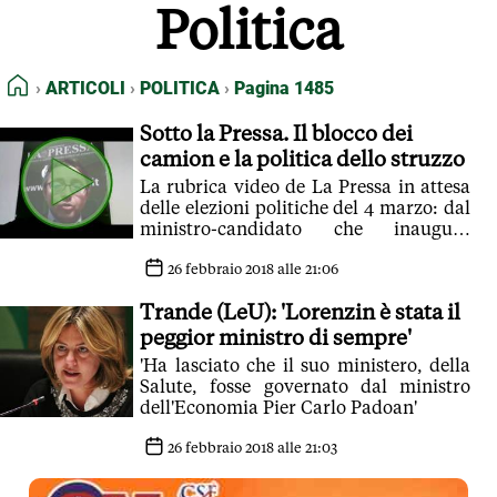
Politica
FEED RSS
MAPPA DEL SITO
HOME
ARTICOLI
POLITICA
Pagina 1485
NORMATIVE DEONTOLOGICHE
TERMINI e CONDIZIONI
Sotto la Pressa. Il blocco dei
camion e la politica dello struzzo
La rubrica video de La Pressa in attesa
delle elezioni politiche del 4 marzo: dal
ministro-candidato che inaugura
l'anno accademico, al caso del blocco
dei tir
26 febbraio 2018 alle 21:06
Trande (LeU): 'Lorenzin è stata il
peggior ministro di sempre'
'Ha lasciato che il suo ministero, della
Salute, fosse governato dal ministro
dell'Economia Pier Carlo Padoan'
26 febbraio 2018 alle 21:03