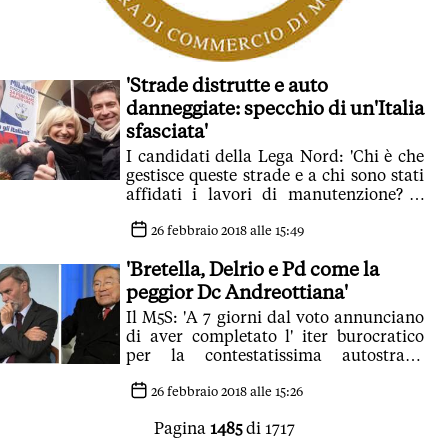
'Strade distrutte e auto
danneggiate: specchio di un'Italia
sfasciata'
I candidati della Lega Nord: 'Chi è che
gestisce queste strade e a chi sono stati
affidati i lavori di manutenzione? E
soprattutto, con quali costi?'
26 febbraio 2018 alle 15:49
'Bretella, Delrio e Pd come la
peggior Dc Andreottiana'
Il M5S: 'A 7 giorni dal voto annunciano
di aver completato l' iter burocratico
per la contestatissima autostrada
Sassuolo-Campogalliano'
26 febbraio 2018 alle 15:26
Pagina
1485
di 1717