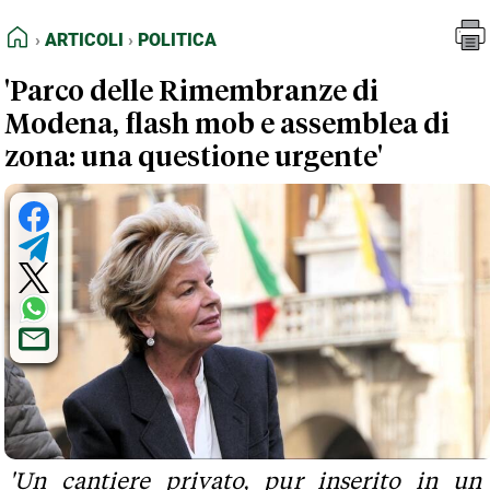
FEED RSS
Articoli
Politica
HOME
ARTICOLI
POLITICA
MAPPA DEL SITO
'Parco delle Rimembranze di
NORMATIVE DEONTOLOGICHE
Modena, flash mob e assemblea di
TERMINI e CONDIZIONI
zona: una questione urgente'
'Un cantiere privato, pur inserito in un