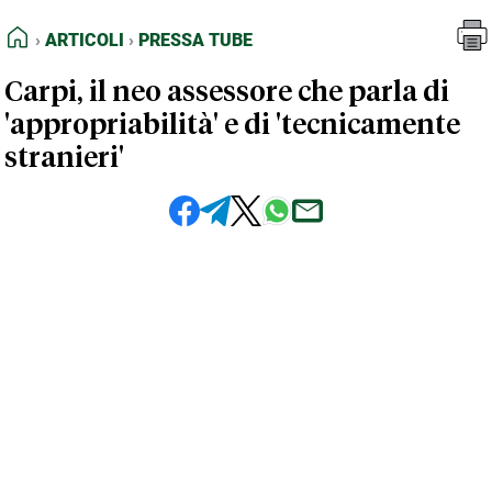
FEED RSS
Articoli
Pressa Tube
HOME
ARTICOLI
PRESSA TUBE
MAPPA DEL SITO
Carpi, il neo assessore che parla di
NORMATIVE DEONTOLOGICHE
'appropriabilità' e di 'tecnicamente
TERMINI e CONDIZIONI
stranieri'