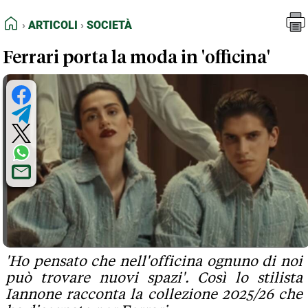
FEED RSS
Articoli
Società
HOME
ARTICOLI
SOCIETÀ
MAPPA DEL SITO
Ferrari porta la moda in 'officina'
NORMATIVE DEONTOLOGICHE
TERMINI e CONDIZIONI
'Ho pensato che nell'officina ognuno di noi
può trovare nuovi spazi'. Così lo stilista
Iannone racconta la collezione 2025/26 che