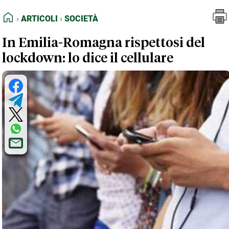
FEED RSS
Articoli
Società
HOME
ARTICOLI
SOCIETÀ
MAPPA DEL SITO
In Emilia-Romagna rispettosi del
NORMATIVE DEONTOLOGICHE
lockdown: lo dice il cellulare
TERMINI e CONDIZIONI