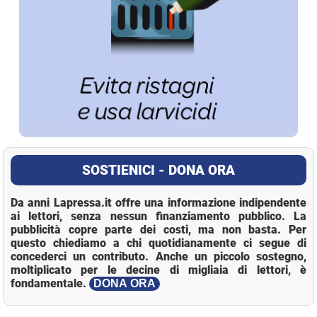
SOSTIENICI - DONA ORA
Da anni Lapressa.it offre una informazione indipendente
ai lettori, senza nessun finanziamento pubblico. La
pubblicità copre parte dei costi, ma non basta. Per
questo chiediamo a chi quotidianamente ci segue di
concederci un contributo. Anche un piccolo sostegno,
moltiplicato per le decine di migliaia di lettori, è
fondamentale.
DONA ORA