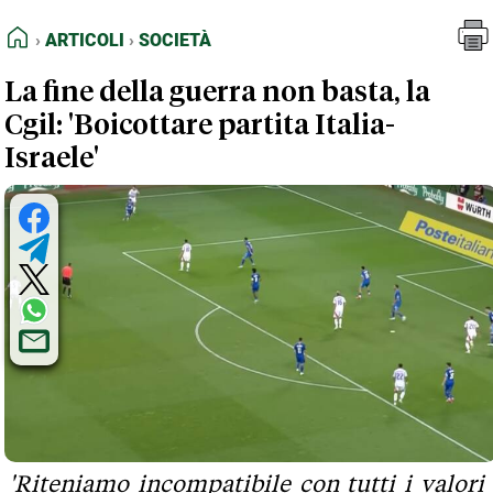
FEED RSS
Articoli
Società
HOME
ARTICOLI
SOCIETÀ
MAPPA DEL SITO
La fine della guerra non basta, la
NORMATIVE DEONTOLOGICHE
Cgil: 'Boicottare partita Italia-
TERMINI e CONDIZIONI
Israele'
'Riteniamo incompatibile con tutti i valori