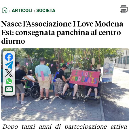
FEED RSS
Articoli
Società
HOME
ARTICOLI
SOCIETÀ
MAPPA DEL SITO
Nasce l’Associazione I Love Modena
NORMATIVE DEONTOLOGICHE
Est: consegnata panchina al centro
TERMINI e CONDIZIONI
diurno
Dopo tanti anni di partecipazione attiva