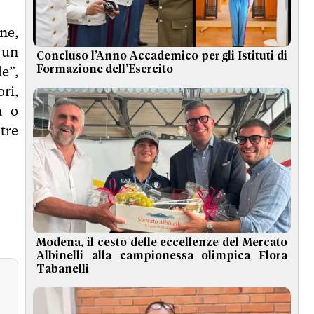
ne,
 un
Concluso l’Anno Accademico per gli Istituti di
e”,
Formazione dell’Esercito
ri,
a o
tre
Modena, il cesto delle eccellenze del Mercato
Albinelli alla campionessa olimpica Flora
Tabanelli