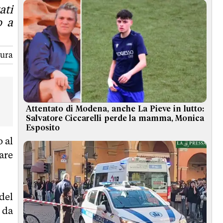
ati
o a
tura
Attentato di Modena, anche La Pieve in lutto:
Salvatore Ciccarelli perde la mamma, Monica
Esposito
o al
tare
del
 da