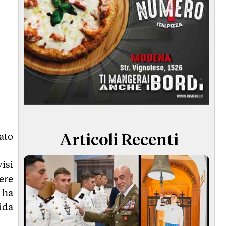
ato
Articoli Recenti
.
isi
ere
 ha
ida