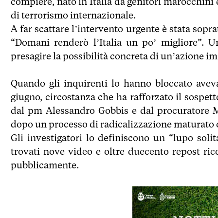
compiere, nato in Italia da genitori marocchini 
di terrorismo internazionale.
A far scattare l’intervento urgente è stata sopra
“Domani renderò l’Italia un po’ migliore”. Un
presagire la possibilità concreta di un’azione i
Quando gli inquirenti lo hanno bloccato avev
giugno, circostanza che ha rafforzato il sospe
dal pm Alessandro Gobbis e dal procuratore Mar
dopo un processo di radicalizzazione maturato 
Gli investigatori lo definiscono un “lupo solit
trovati nove video e oltre duecento repost rico
pubblicamente.