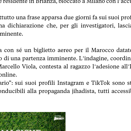
e residente in Brianza, bloccato a Milano con l’acc
ttutto una frase apparsa due giorni fa sui suoi prof
a dichiarazione che, per gli investigatori, lasci
mminente.
a con sé un biglietto aereo per il Marocco datat
tto di una partenza imminente. L’indagine, coordin
cello Viola, contesta al ragazzo l’adesione all’I
online.
ario”: sui suoi profili Instagram e TikTok sono st
nducibili alla propaganda jihadista, tutti accessib