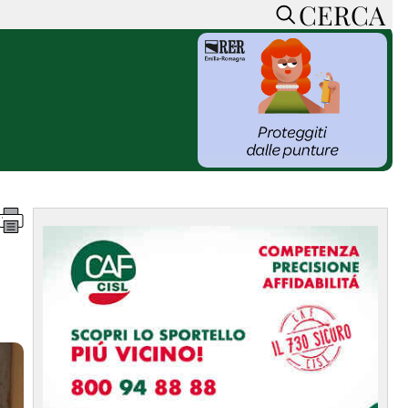
CERCA
HOME
CERCA
ACCEDI o REGISTRATI
CONTATTI
e
CON NOI
SOSTIENI LA PRESSA
CONOSCI LA PRESSA
he
COOKIE POLICY
PRIVACY POLICY
TTI
FEED RSS
MAPPA DEL SITO
NORMATIVE
DEONTOLOGICHE