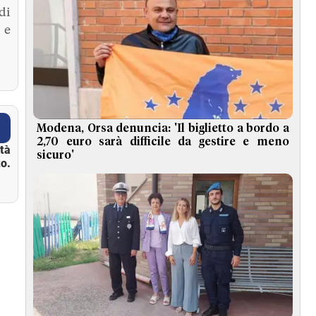
di
 e
Modena, Orsa denuncia: 'Il biglietto a bordo a
2,70 euro sarà difficile da gestire e meno
ità
sicuro'
o.