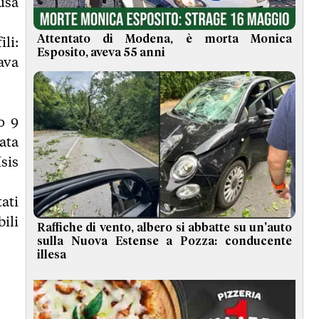
usa
Attentato di Modena, è morta Monica
ili:
Esposito, aveva 55 anni
ava
o 9
ata
sis
ati
ili
Raffiche di vento, albero si abbatte su un'auto
sulla Nuova Estense a Pozza: conducente
illesa