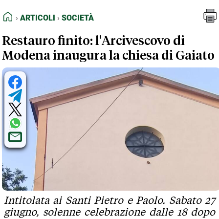
FEED RSS
Articoli
Società
HOME
ARTICOLI
SOCIETÀ
MAPPA DEL SITO
Restauro finito: l'Arcivescovo di
NORMATIVE DEONTOLOGICHE
Modena inaugura la chiesa di Gaiato
TERMINI e CONDIZIONI
Intitolata ai Santi Pietro e Paolo. Sabato 27
giugno, solenne celebrazione dalle 18 dopo