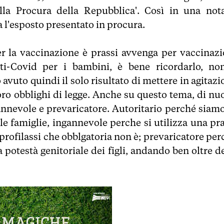
alla Procura della Repubblica'. Così in una nota
l'esposto presentato in procura.
er la vaccinazione è prassi avvenga per vaccinazi
nti-Covid per i bambini, è bene ricordarlo, no
 avuto quindi il solo risultato di mettere in agitaz
loro obblighi di legge. Anche su questo tema, di nu
gannevole e prevaricatore. Autoritario perché siamo
e famiglie, ingannevole perche si utilizza una pra
 profilassi che obblgatoria non è; prevaricatore pe
a potestà genitoriale dei figli, andando ben oltre d