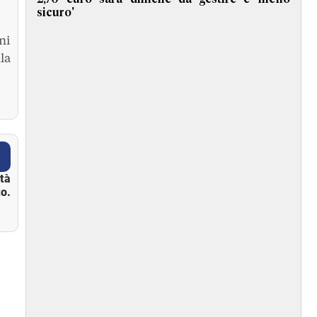
sicuro'
ni
la
ità
o.