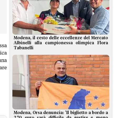
Modena, il cesto delle eccellenze del Mercato
Albinelli alla campionessa olimpica Flora
ssa
Tabanelli
tica
una
are
Modena, Orsa denuncia: 'Il biglietto a bordo a
2,70 euro sarà difficile da gestire e meno