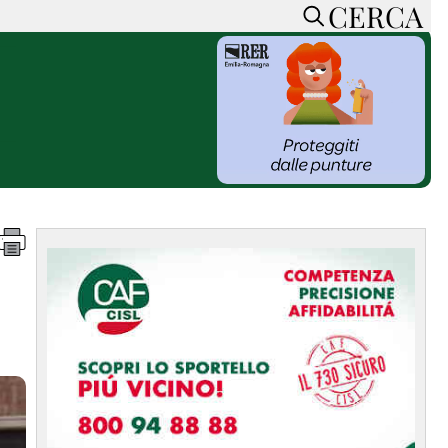
CERCA
HOME
CERCA
ACCEDI o REGISTRATI
CONTATTI
e
CON NOI
SOSTIENI LA PRESSA
CONOSCI LA PRESSA
he
COOKIE POLICY
PRIVACY POLICY
TTI
FEED RSS
MAPPA DEL SITO
NORMATIVE
DEONTOLOGICHE