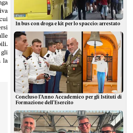
nga
iva
cui
In bus con droga e kit per lo spaccio: arrestato
ersi
lle
li.
 gli
 la
Concluso l’Anno Accademico per gli Istituti di
Formazione dell’Esercito