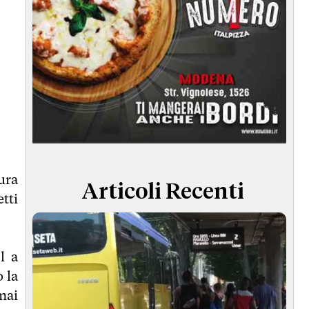
ura
Articoli Recenti
tti
l a
 la
mai