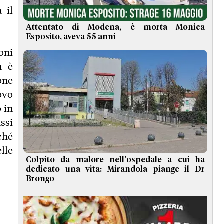
 il
Attentato di Modena, è morta Monica
Esposito, aveva 55 anni
oni
n è
ione
ovo
 in
ssi
rché
elle
Colpito da malore nell'ospedale a cui ha
dedicato una vita: Mirandola piange il Dr
Brongo