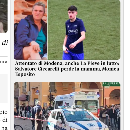
 di
tura
Attentato di Modena, anche La Pieve in lutto:
Salvatore Ciccarelli perde la mamma, Monica
Esposito
ipio
o di
 ha