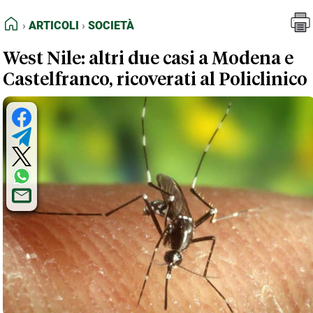
FEED RSS
Articoli
Società
HOME
ARTICOLI
SOCIETÀ
MAPPA DEL SITO
West Nile: altri due casi a Modena e
NORMATIVE DEONTOLOGICHE
Castelfranco, ricoverati al Policlinico
TERMINI e CONDIZIONI