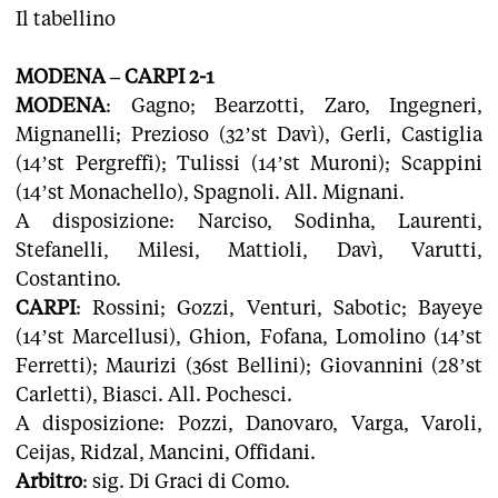
Il tabellino
MODENA – CARPI 2-1
MODENA
: Gagno; Bearzotti, Zaro, Ingegneri,
Mignanelli; Prezioso (32’st Davì), Gerli, Castiglia
(14’st Pergreffi); Tulissi (14’st Muroni); Scappini
(14’st Monachello), Spagnoli. All. Mignani.
A disposizione: Narciso, Sodinha, Laurenti,
Stefanelli, Milesi, Mattioli, Davì, Varutti,
Costantino.
CARPI
: Rossini; Gozzi, Venturi, Sabotic; Bayeye
(14’st Marcellusi), Ghion, Fofana, Lomolino (14’st
Ferretti); Maurizi (36st Bellini); Giovannini (28’st
Carletti), Biasci. All. Pochesci.
A disposizione: Pozzi, Danovaro, Varga, Varoli,
Ceijas, Ridzal, Mancini, Offidani.
Arbitro
: sig. Di Graci di Como.