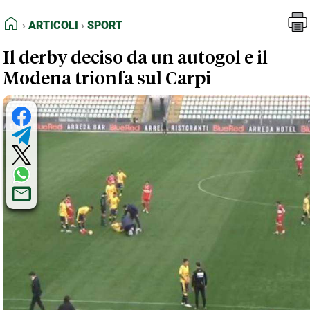
FEED RSS
Articoli
Sport
HOME
ARTICOLI
SPORT
MAPPA DEL SITO
Il derby deciso da un autogol e il
NORMATIVE DEONTOLOGICHE
Modena trionfa sul Carpi
TERMINI e CONDIZIONI