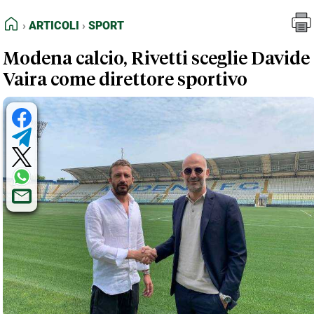
FEED RSS
Articoli
Sport
HOME
ARTICOLI
SPORT
MAPPA DEL SITO
Modena calcio, Rivetti sceglie Davide
NORMATIVE DEONTOLOGICHE
Vaira come direttore sportivo
TERMINI e CONDIZIONI