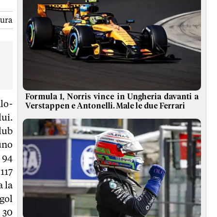
tura
Formula 1, Norris vince in Ungheria davanti a
lo-
Verstappen e Antonelli. Male le due Ferrari
ui.
lub
uno
 94
 117
 la
gol
 30