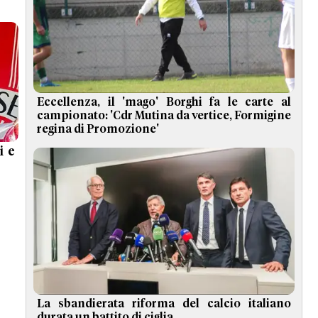
Eccellenza, il 'mago' Borghi fa le carte al
campionato: 'Cdr Mutina da vertice, Formigine
regina di Promozione'
i e
La sbandierata riforma del calcio italiano
durata un battito di ciglia