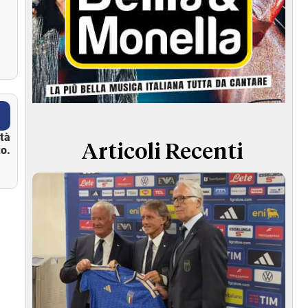
ità
Articoli Recenti
o.