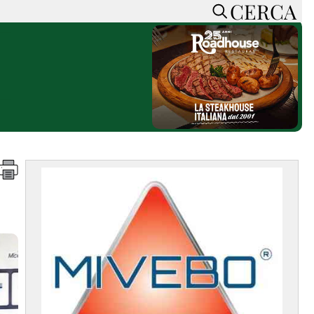
CERCA
HOME
CERCA
ACCEDI o REGISTRATI
CONTATTI
e
CON NOI
SOSTIENI LA PRESSA
CONOSCI LA PRESSA
he
COOKIE POLICY
PRIVACY POLICY
TTI
FEED RSS
MAPPA DEL SITO
NORMATIVE
DEONTOLOGICHE