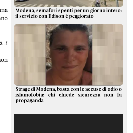
una
Modena, semafori spenti per un giorno intero:
il servizio con Edison è peggiorato
nno
 li
non
Strage di Modena, basta con le accuse di odio o
islamofobia: chi chiede sicurezza non fa
propaganda