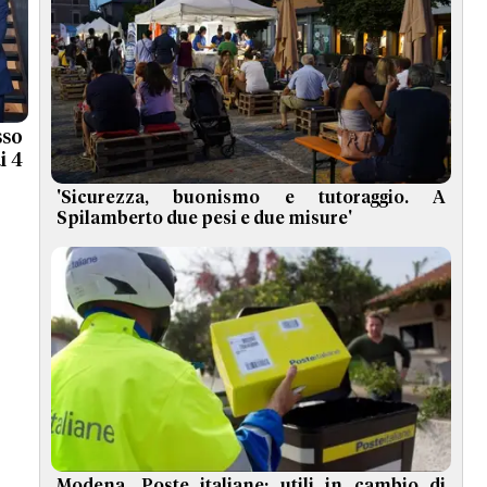
sso
i 4
'Sicurezza, buonismo e tutoraggio. A
Spilamberto due pesi e due misure'
Modena, Poste italiane: utili in cambio di