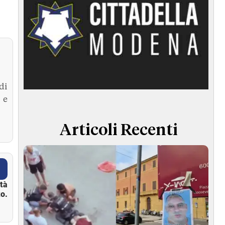
di
 e
Articoli Recenti
ità
o.