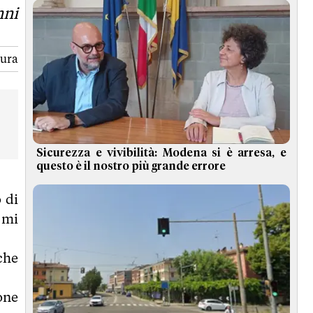
nni
tura
Sicurezza e vivibilità: Modena si è arresa, e
questo è il nostro più grande errore
 di
 mi
che
one