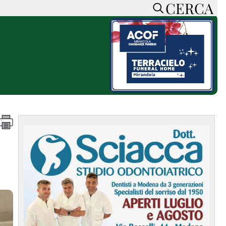
CERCA
HOME
CERCA
ACCEDI o REGISTRATI
CONTATTI
e
CON NOI
SOSTIENI LA PRESSA
CONOSCI LA PRESSA
he
COOKIE POLICY
PRIVACY POLICY
TTI
FEED RSS
MAPPA DEL SITO
NORMATIVE
DEONTOLOGICHE