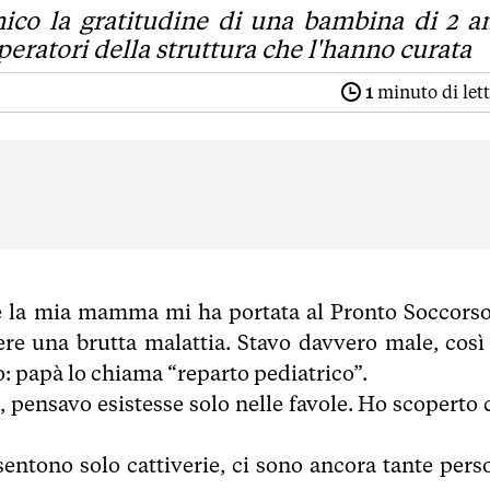
nico la gratitudine di una bambina di 2 a
operatori della struttura che l'hanno curata
1
minuto di let
e la mia mamma mi ha portata al Pronto Soccorso
re una brutta malattia. Stavo davvero male, così
o: papà lo chiama “reparto pediatrico”.
a, pensavo esistesse solo nelle favole. Ho scoperto 
entono solo cattiverie, ci sono ancora tante pers