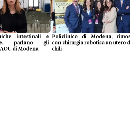
niche intestinali e
Policlinico di Modena, rimo
one, parlano gli
con chirurgia robotica un utero d
ll'AOU di Modena
chili