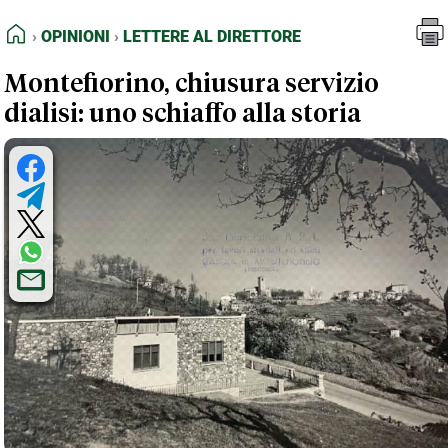
FEED RSS
Opinioni
Lettere al Direttore
HOME
OPINIONI
LETTERE AL DIRETTORE
MAPPA DEL SITO
Montefiorino, chiusura servizio
NORMATIVE DEONTOLOGICHE
dialisi: uno schiaffo alla storia
TERMINI e CONDIZIONI