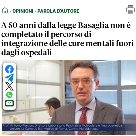
FEED RSS
Opinioni
Parola d'Autore
HOME
OPINIONI
PAROLA D'AUTORE
MAPPA DEL SITO
A 50 anni dalla legge Basaglia non è
NORMATIVE DEONTOLOGICHE
completato il percorso di
TERMINI e CONDIZIONI
integrazione delle cure mentali fuori
dagli ospedali