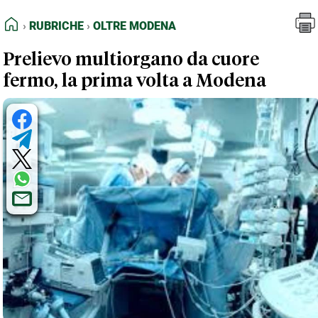
FEED RSS
Rubriche
Oltre Modena
HOME
RUBRICHE
OLTRE MODENA
MAPPA DEL SITO
Prelievo multiorgano da cuore
NORMATIVE DEONTOLOGICHE
fermo, la prima volta a Modena
TERMINI e CONDIZIONI