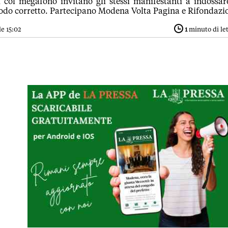
i col megafono invitano gli stessi manifestanti a indossar
do corretto. Partecipano Modena Volta Pagina e Rifondazi
e 15:02
1
minuto di le