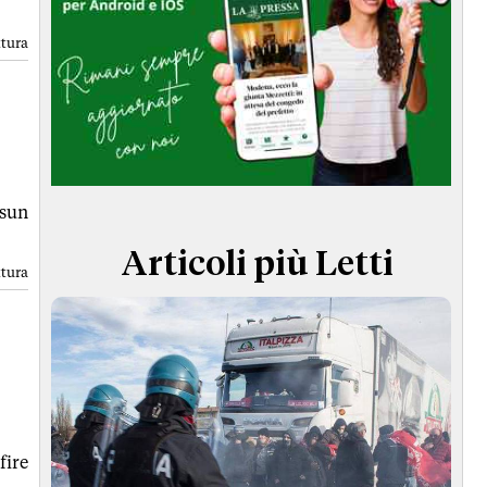
TERMINI e CONDIZIONI
ttura
ssun
Articoli più Letti
ttura
fire