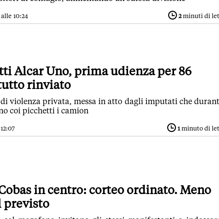
alle 10:24
2
minuti di le
tti Alcar Uno, prima udienza per 86
tutto rinviato
 di violenza privata, messa in atto dagli imputati che durant
o coi picchetti i camion
 12:07
1
minuto di le
obas in centro: corteo ordinato. Meno
 previsto