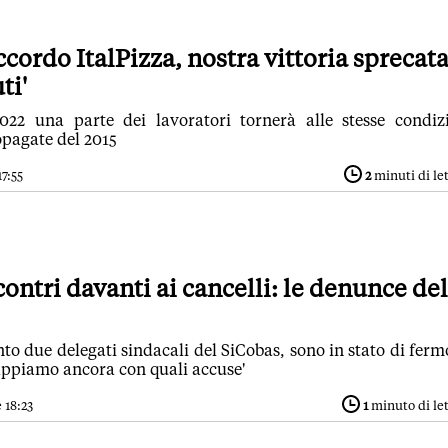
ccordo ItalPizza, nostra vittoria sprecat
ti'
022 una parte dei lavoratori tornerà alle stesse condiz
opagate del 2015
17:55
2
minuti di le
contri davanti ai cancelli: le denunce del
o due delegati sindacali del SiCobas, sono in stato di ferm
ppiamo ancora con quali accuse'
 18:23
1
minuto di le