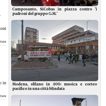
Camposanto, SiCobas in piazza contro 'i
a
padroni del gruppo G.M.'
ioni
ttura
o in
Modena, sfilano in 400: musica e corteo
pacifico in una città blindata
ttura