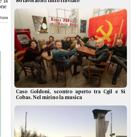
e la
86 lavoratori: tutto rinviato
one
ttura
Caso Goldoni, scontro aperto tra Cgil e Si
Cobas. Nel mirino la musica