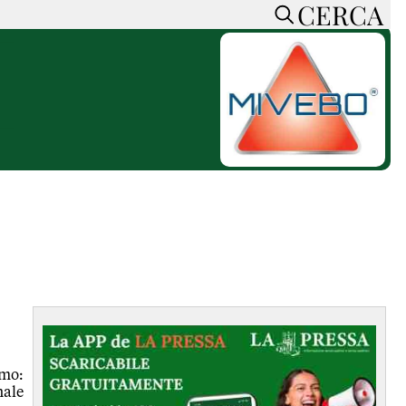
CERCA
HOME
CERCA
ACCEDI o REGISTRATI
CONTATTI
e
CON NOI
SOSTIENI LA PRESSA
CONOSCI LA PRESSA
he
COOKIE POLICY
PRIVACY POLICY
TTI
FEED RSS
MAPPA DEL SITO
NORMATIVE
omo:
DEONTOLOGICHE
ale