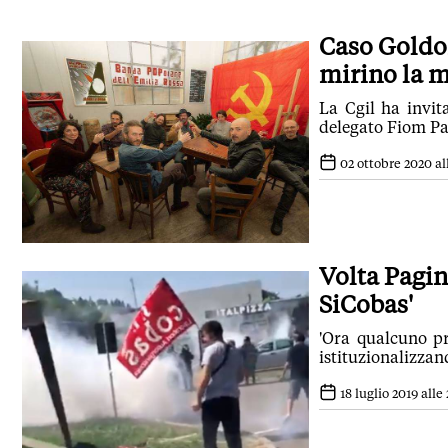
Caso Goldon
mirino la 
La Cgil ha invit
delegato Fiom Pa
02 ottobre 2020 all
Volta Pagin
SiCobas'
'Ora qualcuno pr
istituzionalizzan
18 luglio 2019 alle