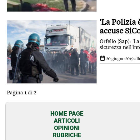
'La Polizia 
accuse SiCo
Orfello (Sap): 'L
sicurezza nell'int
20 giugno 2019 all
Pagina
1
di 2
HOME PAGE
ARTICOLI
OPINIONI
RUBRICHE