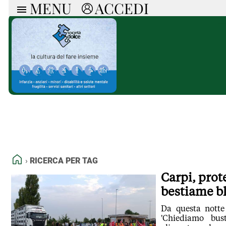
MENU
ACCEDI
ARTICOLI
RUB
Ricerca
Politica
Ruot
Economia
Doss
Società
Spaz
La Nera
Doss
Che Cultura
A cu
Pressa Tube
Il S
Sport
Necr
La Provincia
Cons
Mondo
Tutt
Italia
HOME
RICERCA PER TAG
Tutti gli Articoli
Carpi, prot
bestiame bl
Da questa notte
'Chiediamo bus