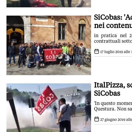
SiCobas: 'A
nei contenu
in pratica nel 2
contrattuali sott
17 luglio 2019 alle 
ItalPizza, s
SiCobas
'In questo moment
Questura. Non sa
27 giugno 2019 alle