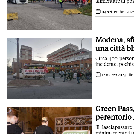
alimentare al post
04 settembre 2024 
Modena, sfi
una città b
Circa 400 person
incidente, pochis
12 marzo 2023 alle 
Green Pass,
perentorio
'Il lasciapassare
minimamente i fa