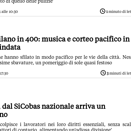
o di quello delle pulizie'
alle 10:30
1
minuto di le
lano in 400: musica e corteo pacifico in
lindata
e hanno sfilato in modo pacifico per le vie della città. Ne
sime sbavature, un pomeriggio di sole quasi festoso
17:30
3
minuti di le
 dal SiCobas nazionale arriva un
 no
 colpisce i lavoratori nei loro diritti essenziali, senza scal
ttori di contagio, alimentando un'odiosa divisione'