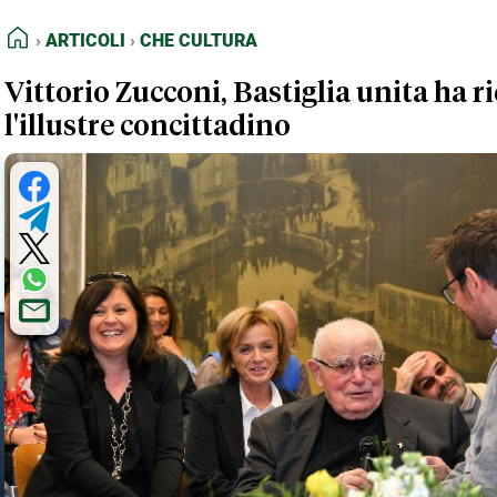
FEED RSS
Articoli
Che Cultura
HOME
ARTICOLI
CHE CULTURA
MAPPA DEL SITO
Vittorio Zucconi, Bastiglia unita ha r
NORMATIVE DEONTOLOGICHE
l'illustre concittadino
TERMINI e CONDIZIONI