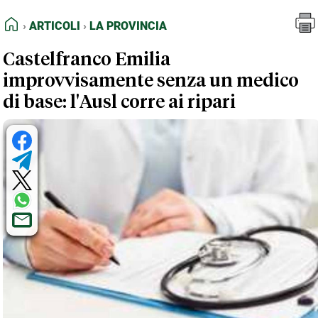
FEED RSS
Articoli
La Provincia
HOME
ARTICOLI
LA PROVINCIA
MAPPA DEL SITO
Castelfranco Emilia
NORMATIVE DEONTOLOGICHE
improvvisamente senza un medico
TERMINI e CONDIZIONI
di base: l'Ausl corre ai ripari