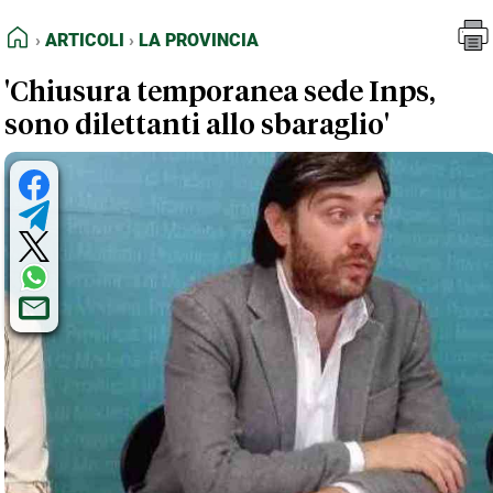
FEED RSS
Articoli
La Provincia
HOME
ARTICOLI
LA PROVINCIA
MAPPA DEL SITO
'Chiusura temporanea sede Inps,
NORMATIVE DEONTOLOGICHE
sono dilettanti allo sbaraglio'
TERMINI e CONDIZIONI