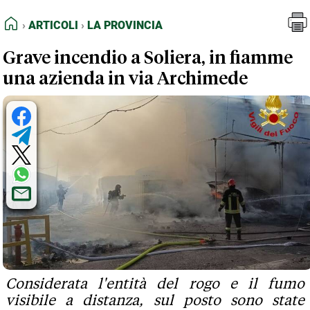
FEED RSS
Articoli
La Provincia
HOME
ARTICOLI
LA PROVINCIA
MAPPA DEL SITO
Grave incendio a Soliera, in fiamme
NORMATIVE DEONTOLOGICHE
una azienda in via Archimede
TERMINI e CONDIZIONI
​Considerata l'entità del rogo e il fumo
visibile a distanza, sul posto sono state