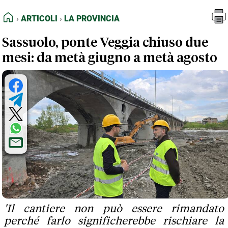
FEED RSS
Articoli
La Provincia
HOME
ARTICOLI
LA PROVINCIA
MAPPA DEL SITO
Sassuolo, ponte Veggia chiuso due
NORMATIVE DEONTOLOGICHE
mesi: da metà giugno a metà agosto
TERMINI e CONDIZIONI
'Il cantiere non può essere rimandato
perché farlo significherebbe rischiare la