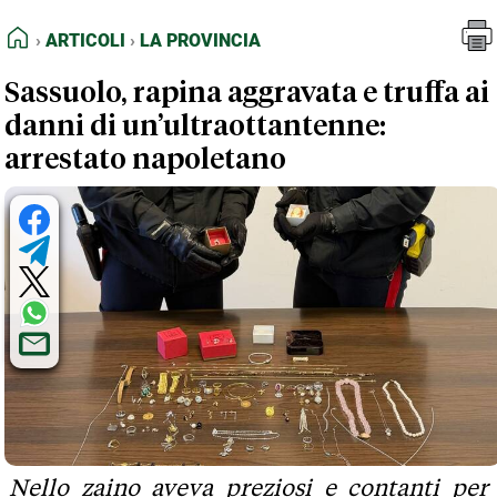
FEED RSS
Articoli
La Provincia
HOME
ARTICOLI
LA PROVINCIA
MAPPA DEL SITO
Sassuolo, rapina aggravata e truffa ai
NORMATIVE DEONTOLOGICHE
danni di un’ultraottantenne:
TERMINI e CONDIZIONI
arrestato napoletano
Nello zaino aveva preziosi e contanti per