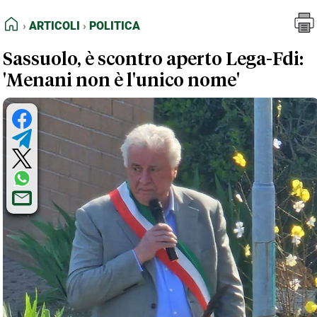
FEED RSS
Articoli
Politica
HOME
ARTICOLI
POLITICA
MAPPA DEL SITO
Sassuolo, è scontro aperto Lega-Fdi:
NORMATIVE DEONTOLOGICHE
'Menani non è l'unico nome'
TERMINI e CONDIZIONI