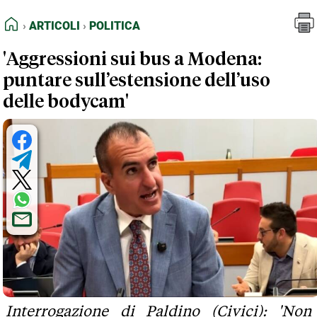
FEED RSS
Articoli
Politica
HOME
ARTICOLI
POLITICA
MAPPA DEL SITO
'Aggressioni sui bus a Modena:
NORMATIVE DEONTOLOGICHE
puntare sull’estensione dell’uso
TERMINI e CONDIZIONI
delle bodycam'
Interrogazione di Paldino (Civici): 'Non