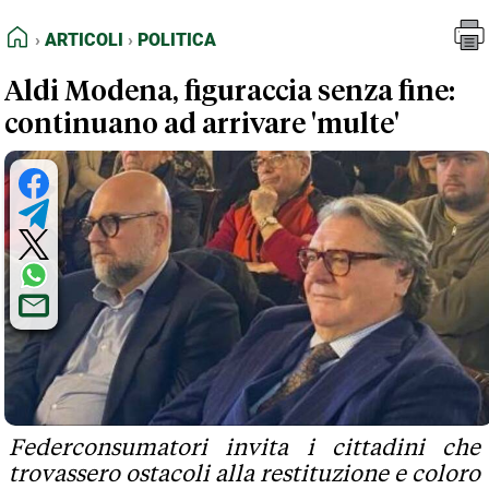
FEED RSS
Articoli
Politica
HOME
ARTICOLI
POLITICA
MAPPA DEL SITO
Aldi Modena, figuraccia senza fine:
NORMATIVE DEONTOLOGICHE
continuano ad arrivare 'multe'
TERMINI e CONDIZIONI
Federconsumatori invita i cittadini che
trovassero ostacoli alla restituzione e coloro