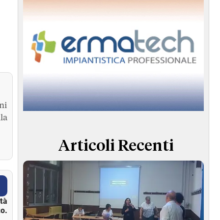
ni
la
Articoli Recenti
ità
o.