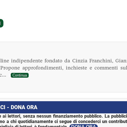
line indipendente fondato da Cinzia Franchini, Gian
. Propone approfondimenti, inchieste e commenti sul
ec...
Continua
CI - DONA ORA
 ai lettori, senza nessun finanziamento pubblico. La pubblic
mo a chi quotidianamente ci segue di concederci un contribut
igliaia di lettori, è fondamentale.
DONA ORA