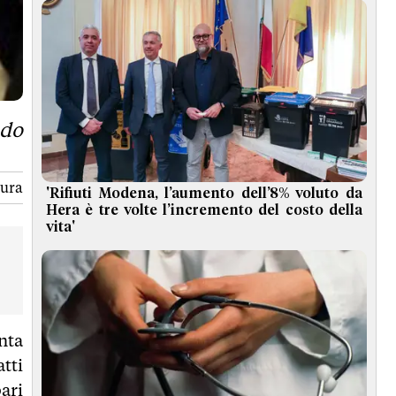
ndo
tura
'Rifiuti Modena, l’aumento dell’8% voluto da
Hera è tre volte l’incremento del costo della
vita'
nta
tti
pari