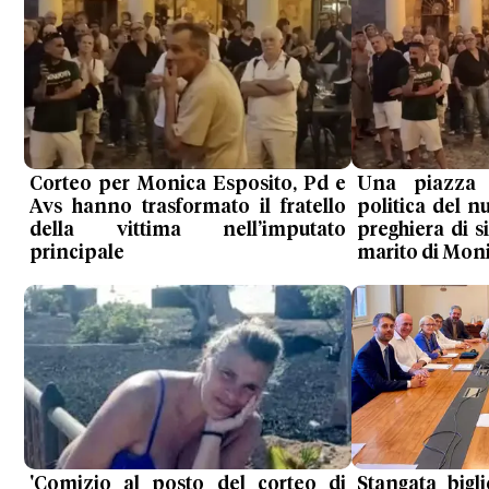
Corteo per Monica Esposito, Pd e
Una piazza
Avs hanno trasformato il fratello
politica del n
della vittima nell’imputato
preghiera di si
principale
marito di Mon
'Comizio al posto del corteo di
Stangata bigl