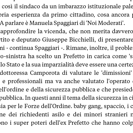
così il sindaco da un imbarazzo istituzionale pale
pria esperienza da primo cittadino, cosa ancora 
 A parlare è Manuela Spaggiari di 'Noi Moderati'.
er approfondire la vicenda, che non merita davvero
rtito e deputato Giuseppe Bicchielli, di presentare
ni - continua Spaggiari -. Rimane, inoltre, il probl
-sinistra ha scelto un Prefetto in carica come 's
 lo Stato e la sua imparzialità deve essere una cert
a dottoressa Camporota di valutare le 'dimissioni'
 e professionali ma va anche valutato l'operato 
ell'ordine e della sicurezza pubblica e che presiede
ubblica. In questi anni il tema della sicurezza in c
sia per le Forze dell'Ordine. baby gang, spaccio, i 
ne dei richiedenti asilo e dei minori stranieri 
no i super poteri dell'ex Prefetto che hanno colp