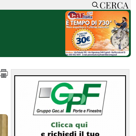
CERCA
HOME
CERCA
ACCEDI o REGISTRATI
CONTATTI
e
CON NOI
SOSTIENI LA PRESSA
CONOSCI LA PRESSA
he
COOKIE POLICY
PRIVACY POLICY
TTI
FEED RSS
MAPPA DEL SITO
NORMATIVE
DEONTOLOGICHE