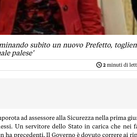
nominando subito un nuovo Prefetto, toglie
ale palese'
2
minuti di let
porota ad assessore alla Sicurezza nella prima giu
ssi. Un servitore dello Stato in carica che nei fa
non ha precedenti. Il Governo è dovuto correre ai ri