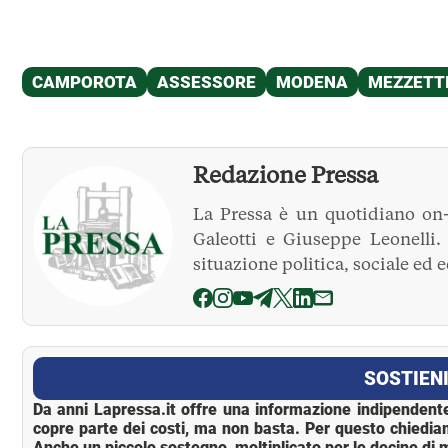
Redazione Pressa
La Pressa è un quotidiano on-
Galeotti e Giuseppe Leonelli
situazione politica, sociale ed 
La Pressa
SOSTIENI
Da anni Lapressa.it offre una informazione indipendente
copre parte dei costi, ma non basta. Per questo chiedia
Anche un piccolo sostegno, moltiplicato per le decine di m