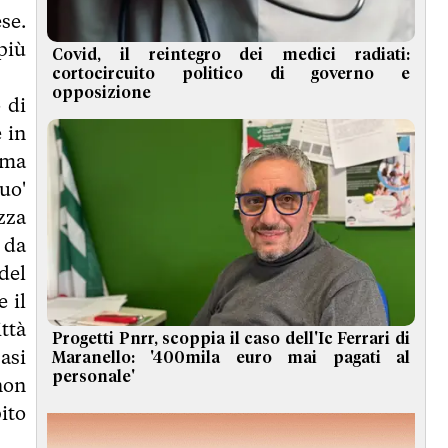
se.
più
Covid, il reintegro dei medici radiati:
cortocircuito politico di governo e
opposizione
 di
 in
ema
uo'
ezza
 da
del
 il
ittà
Progetti Pnrr, scoppia il caso dell'Ic Ferrari di
casi
Maranello: '400mila euro mai pagati al
personale'
non
ito