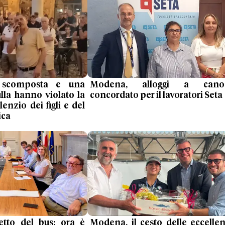
 scomposta e una
Modena, alloggi a cano
ulla hanno violato la
concordato per il lavoratori Seta
lenzio dei figli e del
ica
ietto del bus: ora è
Modena, il cesto delle eccelle