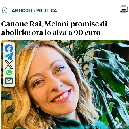
FEED RSS
Articoli
Politica
HOME
ARTICOLI
POLITICA
MAPPA DEL SITO
Canone Rai, Meloni promise di
NORMATIVE DEONTOLOGICHE
abolirlo: ora lo alza a 90 euro
TERMINI e CONDIZIONI