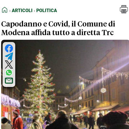
FEED RSS
Articoli
Politica
HOME
ARTICOLI
POLITICA
MAPPA DEL SITO
Capodanno e Covid, il Comune di
NORMATIVE DEONTOLOGICHE
Modena affida tutto a diretta Trc
TERMINI e CONDIZIONI