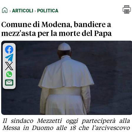
FEED RSS
Articoli
Politica
HOME
ARTICOLI
POLITICA
MAPPA DEL SITO
Comune di Modena, bandiere a
NORMATIVE DEONTOLOGICHE
mezz'asta per la morte del Papa
TERMINI e CONDIZIONI
Il sindaco Mezzetti oggi parteciperà alla
Messa in Duomo alle 18 che l'arcivescovo