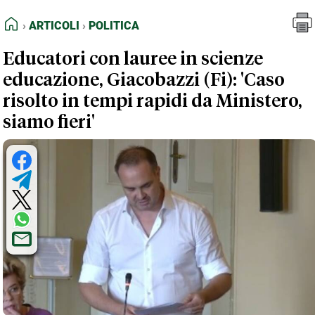
FEED RSS
Articoli
Politica
HOME
ARTICOLI
POLITICA
MAPPA DEL SITO
Educatori con lauree in scienze
NORMATIVE DEONTOLOGICHE
educazione, Giacobazzi (Fi): 'Caso
TERMINI e CONDIZIONI
risolto in tempi rapidi da Ministero,
siamo fieri'