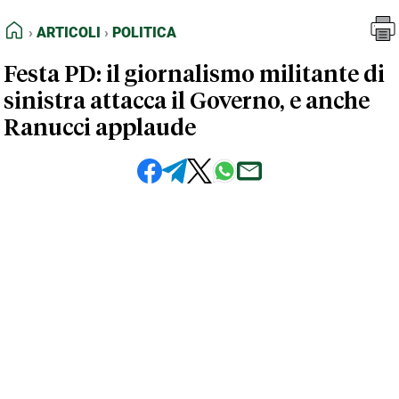
FEED RSS
Articoli
Politica
HOME
ARTICOLI
POLITICA
MAPPA DEL SITO
Festa PD: il giornalismo militante di
NORMATIVE DEONTOLOGICHE
sinistra attacca il Governo, e anche
TERMINI e CONDIZIONI
Ranucci applaude